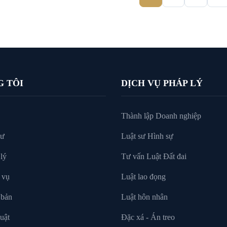
G TÔI
DỊCH VỤ PHÁP LÝ
Thành lập Doanh nghiệp
sư
Luật sư Hình sự
lý
Tư vấn Luật Đất đai
 vụ
Luật lao đọng
 bản
Luật hôn nhân
uật
Đặc xá - Án treo