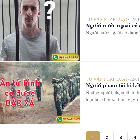
TƯ VẤN PHÁP LUẬT
•
12/01
Người nước ngoài có
Người nước ngoài có được 
TƯ VẤN PHÁP LUẬT
•
12/01
Người phạm tội bị kế
Những người phạm tội bị kế
loại bỏ khỏi xã hội. Vậy 
Hãy cùng Công ty Luật Hùn
1
2
3
4