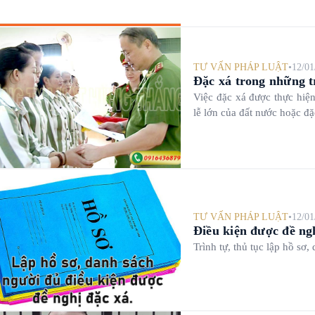
TƯ VẤN PHÁP LUẬT
•
12/01
Đặc xá trong những t
Việc đặc xá được thực hiện
lễ lớn của đất nước hoặc đặ
TƯ VẤN PHÁP LUẬT
•
12/01
Điều kiện được đề ng
Trình tự, thủ tục lập hồ sơ