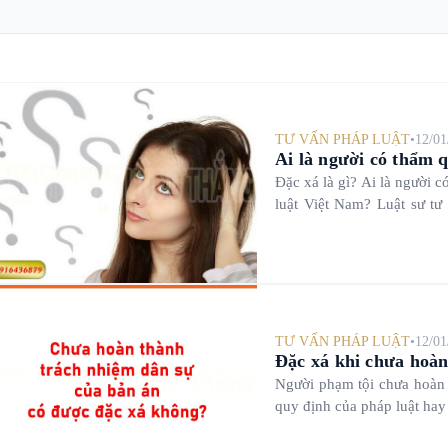
TƯ VẤN PHÁP LUẬT
•
12/01
Ai là người có thẩm 
Đặc xá là gì? Ai là người 
luật Việt Nam? Luật sư tư
những thắc mắc này.
TƯ VẤN PHÁP LUẬT
•
12/01
Đặc xá khi chưa hoàn
Người phạm tội chưa hoàn 
quy định của pháp luật ha