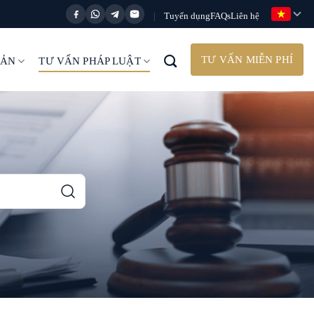
Tuyển dụng
FAQs
Liên hệ
|
TƯ VẤN MIỄN PHÍ
BẢN
TƯ VẤN PHÁP LUẬT