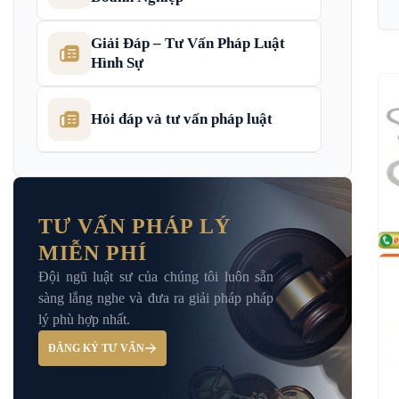
Giải Đáp – Tư Vấn Pháp Luật
Hình Sự
Hỏi đáp và tư vấn pháp luật
Luật Bảo Hiểm Xã Hội
TƯ VẤN PHÁP LÝ
MIỄN PHÍ
Luật Dân Sự
Đội ngũ luật sư của chúng tôi luôn sẵn
sàng lắng nghe và đưa ra giải pháp pháp
Luật đất đai
lý phù hợp nhất.
ĐĂNG KÝ TƯ VẤN
Luật Giao Thông