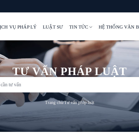
ỊCH VỤ PHÁP LÝ
LUẬT SƯ
TIN TỨC
HỆ THỐNG VĂN 
TƯ VẤN PHÁP LUẬT
Trang chủ
/
Tư vấn pháp luật