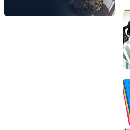
Luật Hành Chính
Luật Hôn Nhân Gia Đình
Luật Lao Động
Luật Thuế
Tư vấn luật doanh nghiệp
Tư Vấn Pháp Luật