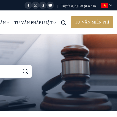
Tuyển dụng
FAQs
Liên hệ
|
TƯ VẤN MIỄN PHÍ
BẢN
TƯ VẤN PHÁP LUẬT