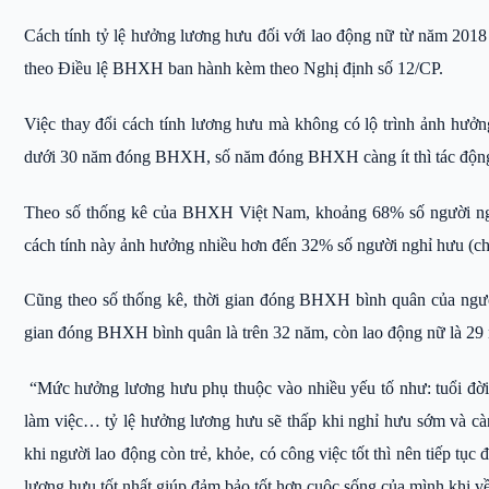
Cách tính tỷ lệ hưởng lương hưu đối với lao động nữ từ năm 2018 
theo Điều lệ BHXH ban hành kèm theo Nghị định số 12/CP.
Việc thay đổi cách tính lương hưu mà không có lộ trình ảnh hưởn
dưới 30 năm đóng BHXH, số năm đóng BHXH càng ít thì tác động
Theo số thống kê của BHXH Việt Nam, khoảng 68% số người ngh
cách tính này ảnh hưởng nhiều hơn đến 32% số người nghỉ hưu (ch
Cũng theo số thống kê, thời gian đóng BHXH bình quân của người
gian đóng BHXH bình quân là trên 32 năm, còn lao động nữ là 29 
“Mức hưởng lương hưu phụ thuộc vào nhiều yếu tố như: tuổi đ
làm việc… tỷ lệ hưởng lương hưu sẽ thấp khi nghỉ hưu sớm và c
khi người lao động còn trẻ, khỏe, có công việc tốt thì nên tiếp 
lương hưu tốt nhất giúp đảm bảo tốt hơn cuộc sống của mình khi 