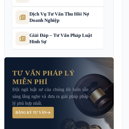
Dịch Vụ Tư Vấn Thu Hồi Nợ
Doanh Nghiệp
Giải Đáp – Tư Vấn Pháp Luật
Hình Sự
Hỏi đáp và tư vấn pháp luật
TƯ VẤN PHÁP LÝ
MIỄN PHÍ
Luật Bảo Hiểm Xã Hội
Đội ngũ luật sư của chúng tôi luôn sẵn
sàng lắng nghe và đưa ra giải pháp pháp
Luật Dân Sự
lý phù hợp nhất.
ĐĂNG KÝ TƯ VẤN
Luật đất đai