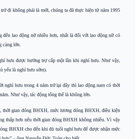
trở đi không phải là mới, chúng ta đã thực hiện từ năm 1995
g đến lao động nữ nhiều hơn, nhất là đối với lao động nữ có
 càng lớn.
ỉ hưu được hưởng trợ cấp một lần khi nghỉ hưu. Như vậy,
ủ yếu là nghỉ hưu sớm).
 nghỉ hưu trong 4 năm trở lại đây thì lao động nam có thời
năm. Như vậy, tác động tổng thể là không lớn.
ời, thời gian đóng BHXH, mức lương đóng BHXH, điều kiện
àng thấp hơn nếu thời gian đóng BHXH không nhiều. Vì vậy
tục đóng BHXH cho đến khi đủ tuổi nghỉ hưu để được nhận mức
về hưu” – ông Nguyễn Đức Toàn cho biết.