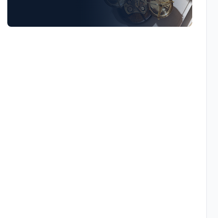
Luật Giao Thông
Luật Hành Chính
Luật Hôn Nhân Gia Đình
Luật Lao Động
Luật Thuế
Tư vấn luật doanh nghiệp