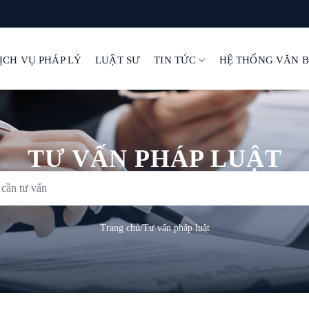
ỊCH VỤ PHÁP LÝ
LUẬT SƯ
TIN TỨC
HỆ THỐNG VĂN 
TƯ VẤN PHÁP LUẬT
Trang chủ
/
Tư vấn pháp luật