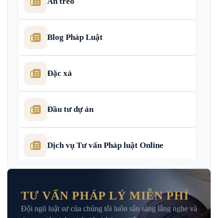
Án treo
Blog Pháp Luật
Đặc xá
Đầu tư dự án
Dịch vụ Tư vấn Pháp luật Online
Dịch Vụ Tư Vấn Thu Hồi Nợ Doanh
Nghiệp
TƯ VẤN PHÁP LÝ MIỄN PHÍ
Đội ngũ luật sư của chúng tôi luôn sẵn sàng lắng nghe và
Giải Đáp – Tư Vấn Pháp Luật Hình Sự