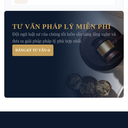
Dịch Vụ Tư Vấn Thu Hồi Nợ Doanh
Nghiệp
TƯ VẤN PHÁP LÝ MIỄN PHÍ
Đội ngũ luật sư của chúng tôi luôn sẵn sàng lắng nghe và
Giải Đáp – Tư Vấn Pháp Luật Hình Sự
đưa ra giải pháp pháp lý phù hợp nhất.
ĐĂNG KÝ TƯ VẤN
Hỏi đáp và tư vấn pháp luật
Luật Bảo Hiểm Xã Hội
Luật Dân Sự
Luật đất đai