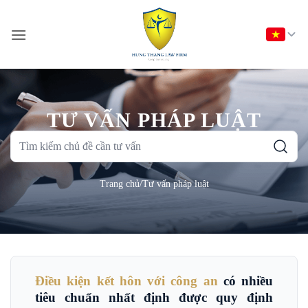
Bỏ
qua
nội
dung
TƯ VẤN PHÁP LUẬT
Tìm
kiếm
chủ
Trang chủ
/
Tư vấn pháp luật
đề
cần
tư
vấn
Điều kiện kết hôn với công an
có nhiều
tiêu chuẩn nhất định được quy định