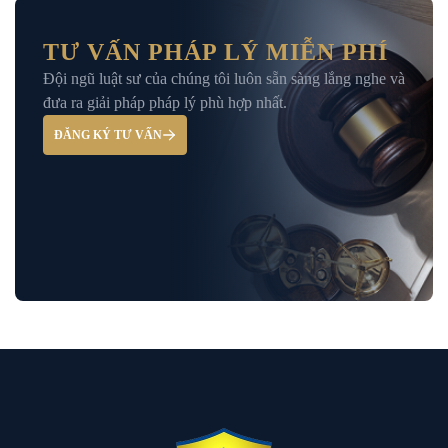
Dịch Vụ Tư Vấn Thu Hồi Nợ Doanh
Nghiệp
TƯ VẤN PHÁP LÝ MIỄN PHÍ
Đội ngũ luật sư của chúng tôi luôn sẵn sàng lắng nghe và
Giải Đáp – Tư Vấn Pháp Luật Hình Sự
đưa ra giải pháp pháp lý phù hợp nhất.
ĐĂNG KÝ TƯ VẤN
Hỏi đáp và tư vấn pháp luật
Luật Bảo Hiểm Xã Hội
Luật Dân Sự
Luật đất đai