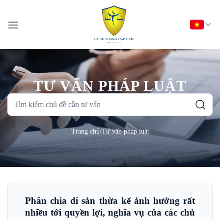
Bỏ
qua
nội
dung
TƯ VẤN PHÁP LUẬT
Tìm
kiếm
chủ
Trang chủ
/
Tư vấn pháp luật
đề
cần
tư
vấn
Phân chia di sản thừa kế ảnh hưởng rất
nhiều tới quyền lợi, nghĩa vụ của các chủ