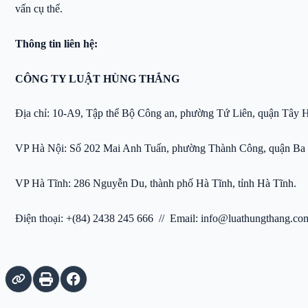
vấn cụ thể.
Thông tin liên hệ:
CÔNG TY LUẬT HÙNG THẮNG
Địa chỉ: 10-A9, Tập thể Bộ Công an, phường Tứ Liên, quận Tây Hô
VP Hà Nội: Số 202 Mai Anh Tuấn, phường Thành Công, quận Ba 
VP Hà Tĩnh: 286 Nguyễn Du, thành phố Hà Tĩnh, tỉnh Hà Tĩnh.
Điện thoại: +(84) 2438 245 666 // Email: info@luathungthang.co