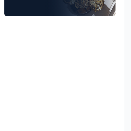
Luật Giao Thông
Luật Hành Chính
Luật Hôn Nhân Gia Đình
Luật Lao Động
Luật Thuế
Tư vấn luật doanh nghiệp