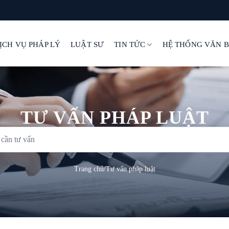
ỊCH VỤ PHÁP LÝ
LUẬT SƯ
TIN TỨC
HỆ THỐNG VĂN 
TƯ VẤN PHÁP LUẬT
Trang chủ
/
Tư vấn pháp luật