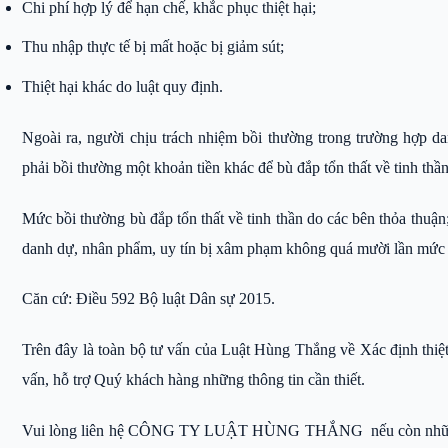
Chi phí hợp lý để hạn chế, khắc phục thiệt hại;
Thu nhập thực tế bị mất hoặc bị giảm sút;
Thiệt hại khác do luật quy định.
Ngoài ra, người chịu trách nhiệm bồi thường trong trường hợp 
phải bồi thường một khoản tiền khác để bù đắp tổn thất về tinh th
Mức bồi thường bù đắp tổn thất về tinh thần do các bên thỏa thuậ
danh dự, nhân phẩm, uy tín bị xâm phạm không quá mười lần mức 
Căn cứ: Điều 592 Bộ luật Dân sự 2015.
Trên đây là toàn bộ tư vấn của Luật Hùng Thắng về Xác định thiệ
vấn, hỗ trợ Quý khách hàng những thông tin cần thiết.
Vui lòng liên hệ CÔNG TY LUẬT HÙNG THẮNG nếu còn những vướ