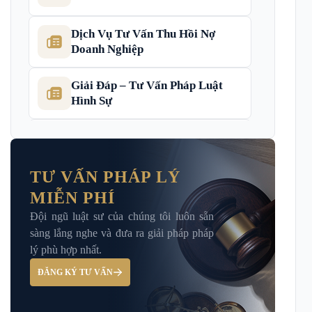
Dịch Vụ Tư Vấn Thu Hồi Nợ
Doanh Nghiệp
Giải Đáp – Tư Vấn Pháp Luật
Hình Sự
Hỏi đáp và tư vấn pháp luật
TƯ VẤN PHÁP LÝ
MIỄN PHÍ
Luật Bảo Hiểm Xã Hội
Đội ngũ luật sư của chúng tôi luôn sẵn
sàng lắng nghe và đưa ra giải pháp pháp
Luật Dân Sự
lý phù hợp nhất.
ĐĂNG KÝ TƯ VẤN
Luật đất đai