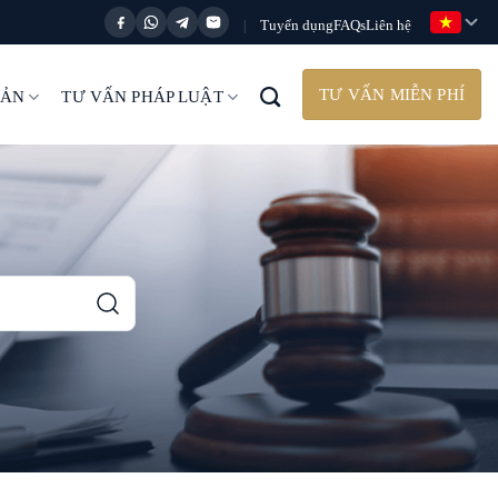
Tuyển dụng
FAQs
Liên hệ
|
TƯ VẤN MIỄN PHÍ
BẢN
TƯ VẤN PHÁP LUẬT