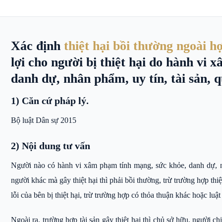
Xác định
thiệt hại bồi thường ngoài h
lợi cho người bị thiệt hại do hành vi
danh dự, nhân phẩm, uy tín, tài sản, q
1) Căn cứ pháp lý.
Bộ luật Dân sự 2015
2) Nội dung tư vấn
Người nào có hành vi xâm phạm tính mạng, sức khỏe, danh dự, nh
người khác mà gây thiệt hại thì phải bồi thường, trừ trường hợp thi
lỗi của bên bị thiệt hại, trừ trường hợp có thỏa thuận khác hoặc luậ
Ngoài ra, trường hợp tài sản gây thiệt hại thì chủ sở hữu, người ch