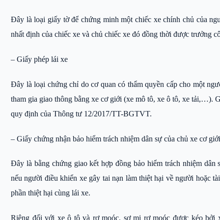
Đây là loại giấy tờ để chứng minh một chiếc xe chính chủ của ng
nhất định của chiếc xe và chủ chiếc xe đó đồng thời được trưởng c
– Giấy phép lái xe
Đây là loại chứng chỉ do cơ quan có thẩm quyền cấp cho một ngư
tham gia giao thông bằng xe cơ giới (xe mô tô, xe ô tô, xe tải,…). 
quy định của Thông tư 12/2017/TT-BGTVT.
– Giấy chứng nhận bảo hiểm trách nhiệm dân sự của chủ xe cơ giớ
Đây là bằng chứng giao kết hợp đồng bảo hiểm trách nhiệm dân s
nếu người điều khiển xe gây tai nạn làm thiệt hại về người hoặc tà
phần thiệt hại cùng lái xe.
Riêng đối với xe ô tô và rơ moóc, sơ mi rơ moóc được kéo bởi 