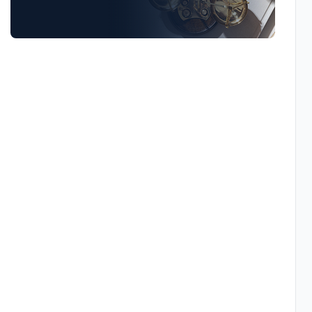
Luật Giao Thông
Luật Hành Chính
Luật Hôn Nhân Gia Đình
Luật Lao Động
Luật Thuế
Tư vấn luật doanh nghiệp