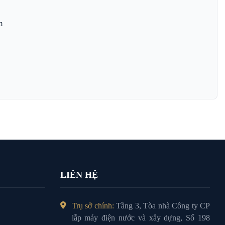
m
LIÊN HỆ
Trụ sở chính:
Tầng 3, Tòa nhà Công ty CP
lắp máy điện nước và xây dựng, Số 198