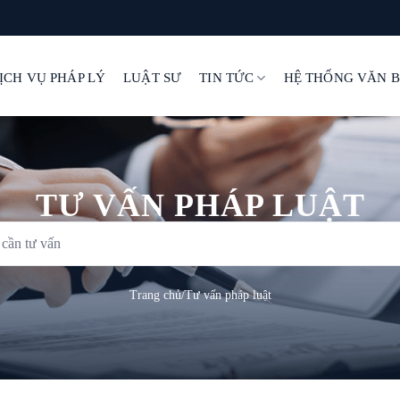
ỊCH VỤ PHÁP LÝ
LUẬT SƯ
TIN TỨC
HỆ THỐNG VĂN 
TƯ VẤN PHÁP LUẬT
Trang chủ
/
Tư vấn pháp luật