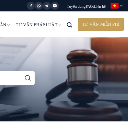
Tuyển dụng
FAQs
Liên hệ
|
TƯ VẤN MIỄN PHÍ
BẢN
TƯ VẤN PHÁP LUẬT