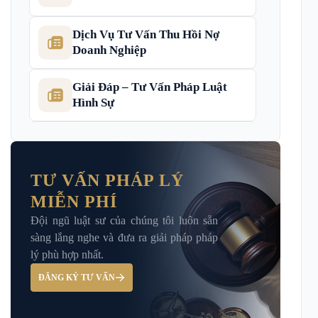
Dịch Vụ Tư Vấn Thu Hồi Nợ
Doanh Nghiệp
Giải Đáp – Tư Vấn Pháp Luật
Hình Sự
Hỏi đáp và tư vấn pháp luật
TƯ VẤN PHÁP LÝ
MIỄN PHÍ
Luật Bảo Hiểm Xã Hội
Đội ngũ luật sư của chúng tôi luôn sẵn
sàng lắng nghe và đưa ra giải pháp pháp
Luật Dân Sự
lý phù hợp nhất.
ĐĂNG KÝ TƯ VẤN
Luật đất đai