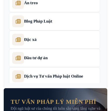
Án treo
Blog Pháp Luật
Đặc xá
Đầu tư dự án
Dịch vụ Tư vấn Pháp luật Online
Dịch Vụ Tư Vấn Thu Hồi Nợ Doanh
Nghiệp
TƯ VẤN PHÁP LÝ MIỄN PHÍ
Đội ngũ luật sư của chúng tôi luôn sẵn sàng lắng nghe và