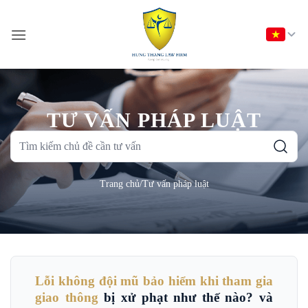
Bỏ
qua
nội
dung
TƯ VẤN PHÁP LUẬT
Tìm
kiếm
chủ
Trang chủ
/
Tư vấn pháp luật
đề
cần
tư
vấn
Lỗi không đội mũ bảo hiểm khi tham gia
giao thông
bị xử phạt như thế nào? và