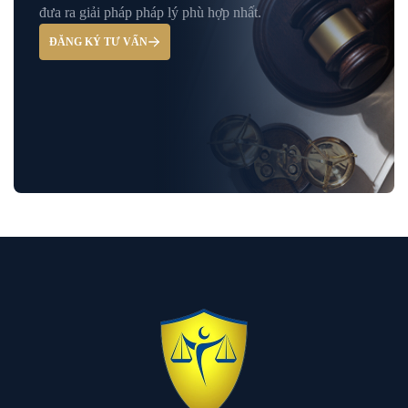
Giải Đáp – Tư Vấn Pháp Luật Hình Sự
đưa ra giải pháp pháp lý phù hợp nhất.
ĐĂNG KÝ TƯ VẤN
Hỏi đáp và tư vấn pháp luật
Luật Bảo Hiểm Xã Hội
Luật Dân Sự
Luật đất đai
Luật Giao Thông