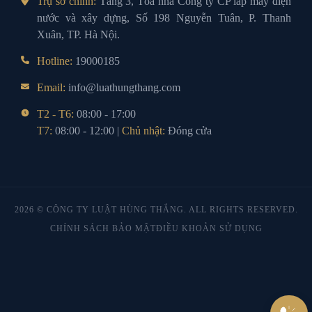
Trụ sở chính:
Tầng 3, Tòa nhà Công ty CP lắp máy điện
nước và xây dựng, Số 198 Nguyễn Tuân, P. Thanh
Xuân, TP. Hà Nội.
Hotline:
19000185
Email:
info@luathungthang.com
T2 - T6:
08:00 - 17:00
T7:
08:00 - 12:00 |
Chủ nhật:
Đóng cửa
2026 © CÔNG TY LUẬT HÙNG THẮNG. ALL RIGHTS RESERVED.
CHÍNH SÁCH BẢO MẬT
ĐIỀU KHOẢN SỬ DỤNG