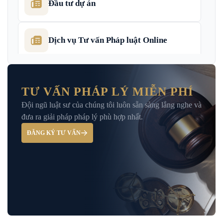
Đầu tư dự án
Dịch vụ Tư vấn Pháp luật Online
Dịch Vụ Tư Vấn Thu Hồi Nợ Doanh
Nghiệp
TƯ VẤN PHÁP LÝ MIỄN PHÍ
Đội ngũ luật sư của chúng tôi luôn sẵn sàng lắng nghe và
Giải Đáp – Tư Vấn Pháp Luật Hình Sự
đưa ra giải pháp pháp lý phù hợp nhất.
ĐĂNG KÝ TƯ VẤN
Hỏi đáp và tư vấn pháp luật
Luật Bảo Hiểm Xã Hội