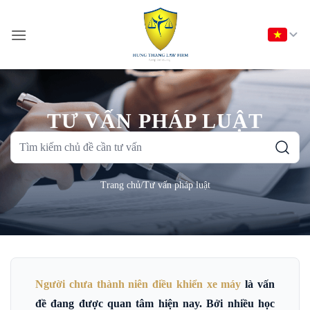
Bỏ
qua
nội
dung
TƯ VẤN PHÁP LUẬT
Tìm
kiếm
chủ
Trang chủ
/
Tư vấn pháp luật
đề
cần
tư
vấn
Người chưa thành niên điều khiển xe máy
là vấn
đề đang được quan tâm hiện nay. Bởi nhiều học