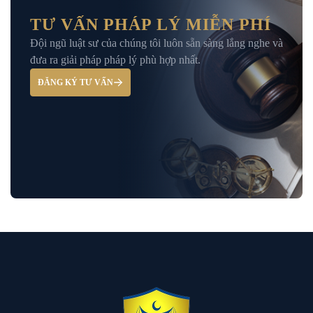
Nghiệp
TƯ VẤN PHÁP LÝ MIỄN PHÍ
Đội ngũ luật sư của chúng tôi luôn sẵn sàng lắng nghe và
Giải Đáp – Tư Vấn Pháp Luật Hình Sự
đưa ra giải pháp pháp lý phù hợp nhất.
ĐĂNG KÝ TƯ VẤN
Hỏi đáp và tư vấn pháp luật
Luật Bảo Hiểm Xã Hội
Luật Dân Sự
Luật đất đai