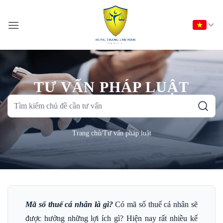
Bỏ
qua
nội
dung
TƯ VẤN PHÁP LUẬT
Tìm
kiếm
chủ
Trang chủ
/
Tư vấn pháp luật
đề
cần
tư
vấn
Mã số thuế cá nhân là gì?
Có mã số thuế cá nhân sẽ
được hưởng những lợi ích gì? Hiện nay rất nhiều kế