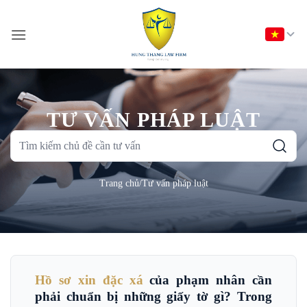
Bỏ
qua
nội
dung
TƯ VẤN PHÁP LUẬT
Tìm
kiếm
chủ
Trang chủ
/
Tư vấn pháp luật
đề
cần
tư
vấn
Hồ sơ xin đặc xá
của phạm nhân cần
phải chuẩn bị những giấy tờ gì? Trong