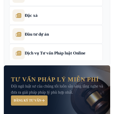
Đặc xá
Đầu tư dự án
Dịch vụ Tư vấn Pháp luật Online
Dịch Vụ Tư Vấn Thu Hồi Nợ Doanh
Nghiệp
TƯ VẤN PHÁP LÝ MIỄN PHÍ
Đội ngũ luật sư của chúng tôi luôn sẵn sàng lắng nghe và
Giải Đáp – Tư Vấn Pháp Luật Hình Sự
đưa ra giải pháp pháp lý phù hợp nhất.
ĐĂNG KÝ TƯ VẤN
Hỏi đáp và tư vấn pháp luật