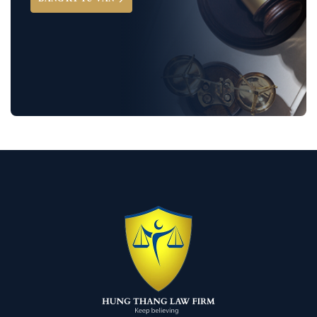
Hỏi đáp và tư vấn pháp luật
Luật Bảo Hiểm Xã Hội
Luật Dân Sự
Luật đất đai
Luật Giao Thông
Luật Hành Chính