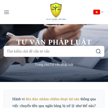
Bỏ
qua
nội
dung
TƯ VẤN PHÁP LUẬT
Tìm
kiếm
chủ
Trang chủ
/
Tư vấn pháp luật
đề
cần
tư
vấn
Hành vi
lừa đảo nhằm chiếm đoạt tài sản
thông qua
việc chuyển tiền qua ngân hàng bị xử lý như thế nào?