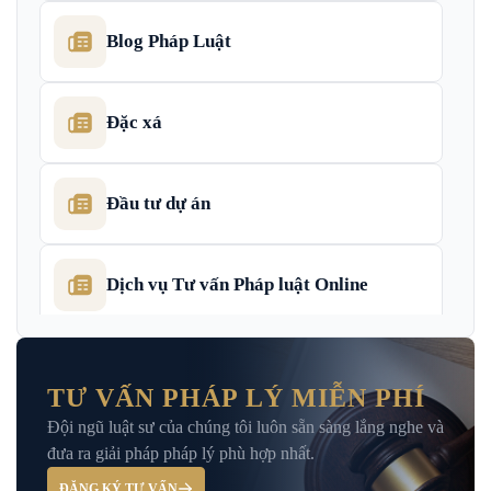
Blog Pháp Luật
Đặc xá
Đầu tư dự án
Dịch vụ Tư vấn Pháp luật Online
Dịch Vụ Tư Vấn Thu Hồi Nợ Doanh
Nghiệp
TƯ VẤN PHÁP LÝ MIỄN PHÍ
Đội ngũ luật sư của chúng tôi luôn sẵn sàng lắng nghe và
Giải Đáp – Tư Vấn Pháp Luật Hình Sự
đưa ra giải pháp pháp lý phù hợp nhất.
ĐĂNG KÝ TƯ VẤN