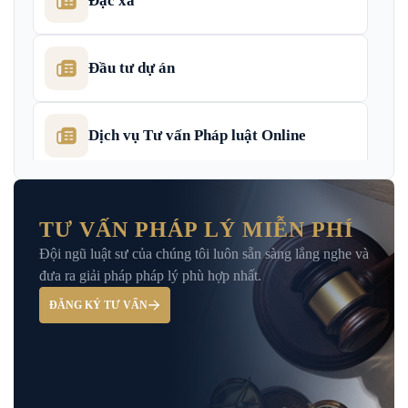
Đặc xá
Đầu tư dự án
Dịch vụ Tư vấn Pháp luật Online
Dịch Vụ Tư Vấn Thu Hồi Nợ Doanh
Nghiệp
TƯ VẤN PHÁP LÝ MIỄN PHÍ
Đội ngũ luật sư của chúng tôi luôn sẵn sàng lắng nghe và
Giải Đáp – Tư Vấn Pháp Luật Hình Sự
đưa ra giải pháp pháp lý phù hợp nhất.
ĐĂNG KÝ TƯ VẤN
Hỏi đáp và tư vấn pháp luật
Luật Bảo Hiểm Xã Hội