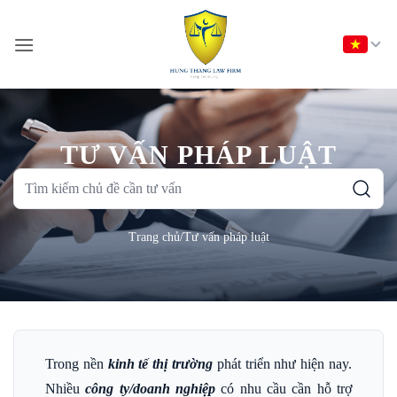
Bỏ
qua
nội
dung
TƯ VẤN PHÁP LUẬT
Tìm
kiếm
chủ
Trang chủ
/
Tư vấn pháp luật
đề
cần
tư
vấn
Trong nền
kinh tế thị trường
phát triển như hiện nay.
Nhiều
công ty/doanh nghiệp
có nhu cầu cần hỗ trợ