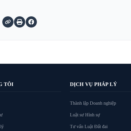
G TÔI
DỊCH VỤ PHÁP LÝ
Thành lập Doanh nghiệp
sư
Luật sư Hình sự
lý
Tư vấn Luật Đất đai