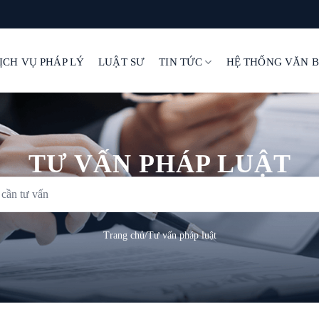
ỊCH VỤ PHÁP LÝ
LUẬT SƯ
TIN TỨC
HỆ THỐNG VĂN 
TƯ VẤN PHÁP LUẬT
Trang chủ
/
Tư vấn pháp luật