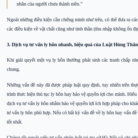
nhân của người chưa thành niên.”
Ngoài những điều kiện cần chứng minh như trên, có thể đưa ra c
các điều kiện về vật chất cũng như tinh thần (thu nhập không ổn 
3. Dịch vụ tư vấn ly hôn nhanh, hiệu quả của Luật Hùng Thắ
Khi giải quyết một vụ ly hôn thường phát sinh các tranh chấp nh
chung.
Những vấn đề này đã được pháp luật quy định, tuy nhiên trên thự
trình thưc hiện thủ tục ly hôn hay bảo vệ quyền lợi cho mình. Hi
dịch vụ tư vấn ly hôn nhằm bảo vệ quyền lợi ích hợp pháp cho khá
tư vấn ly hôn phù hợp. Nếu có bất kỳ vấn đề về ly hôn hay vấn đề p
tốt nhất.
Chúng tôi ngoài việc tư vấn pháp luật tại trụ sở Hà Nội và chi n