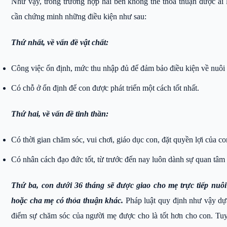
Như vậy, trong trường hợp hai bên không thể thỏa thuận được ai 
cần chứng minh những điều kiện như sau:
Thứ nhất, về vấn đề vật chất:
Công việc ổn định, mức thu nhập đủ để đảm bảo điều kiện về nuôi 
Có chỗ ở ổn định để con được phát triển một cách tốt nhất.
Thứ hai, về vấn đề tinh thần:
Có thời gian chăm sóc, vui chơi, giáo dục con, đặt quyền lợi của co
Có nhân cách đạo đức tốt, từ trước đến nay luôn dành sự quan tâm 
Thứ ba, con dưới 36 tháng sẽ được giao cho mẹ trực tiếp nuô
hoặc cha mẹ có thỏa thuận khác.
Pháp luật quy định như vậy dựa 
điểm sự chăm sóc của người mẹ được cho là tốt hơn cho con. Tu