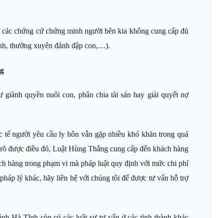
ác các chứng cứ chứng minh người bên kia không cung cấp đủ
định, thường xuyên đánh đập con,…).
ng
ư giành quyền nuôi con, phân chia tài sản hay giải quyết nợ
c tế người yêu cầu ly hôn vẫn gặp nhiều khó khăn trong quá
ểu rõ được điều đó, Luật Hùng Thắng cung cấp đến khách hàng
ch hàng trong phạm vi mà pháp luật quy định với mức chi phí
háp lý khác, hãy liên hệ với chúng tôi để được tư vấn hỗ trợ
hánh Hà Tĩnh còn có các luật sư tư vấn ở các tỉnh thành khác