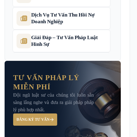
Dịch Vụ Tư Vấn Thu Hồi Nợ
Doanh Nghiệp
Giải Đáp – Tư Vấn Pháp Luật
Hình Sự
Hỏi đáp và tư vấn pháp luật
TƯ VẤN PHÁP LÝ
MIỄN PHÍ
Luật Bảo Hiểm Xã Hội
Đội ngũ luật sư của chúng tôi luôn sẵn
sàng lắng nghe và đưa ra giải pháp pháp
Luật Dân Sự
lý phù hợp nhất.
ĐĂNG KÝ TƯ VẤN
Luật đất đai