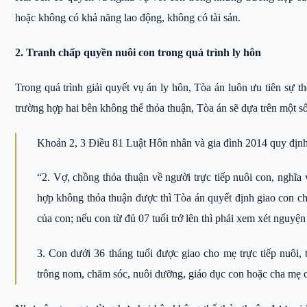
hoặc không có khả năng lao động, không có tài sản.
2. Tranh chấp quyền nuôi con trong quá trình ly hôn
Trong quá trình giải quyết vụ án ly hôn, Tòa án luôn ưu tiên sự th
trường hợp hai bên không thể thỏa thuận, Tòa án sẽ dựa trên một số 
Khoản 2, 3 Điều 81 Luật Hôn nhân và gia đình 2014 quy định 
“2. Vợ, chồng thỏa thuận về người trực tiếp nuôi con, nghĩa 
hợp không thỏa thuận được thì Tòa án quyết định giao con ch
của con; nếu con từ đủ 07 tuổi trở lên thì phải xem xét nguyệ
3. Con dưới 36 tháng tuổi được giao cho mẹ trực tiếp nuôi, 
trông nom, chăm sóc, nuôi dưỡng, giáo dục con hoặc cha mẹ có