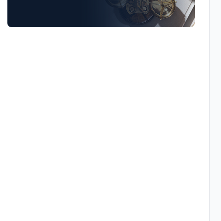
Luật Giao Thông
Luật Hành Chính
Luật Hôn Nhân Gia Đình
Luật Lao Động
Luật Thuế
Tư vấn luật doanh nghiệp