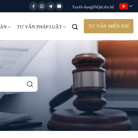
Tuyển dụng
FAQs
Liên hệ
|
TƯ VẤN MIỄN PHÍ
BẢN
TƯ VẤN PHÁP LUẬT