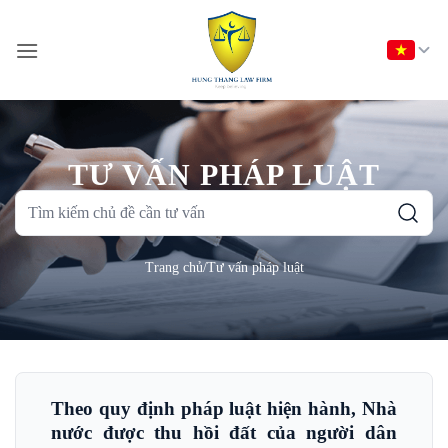
Bỏ
qua
nội
dung
TƯ VẤN PHÁP LUẬT
Tìm
kiếm
chủ
Trang chủ
/
Tư vấn pháp luật
đề
cần
tư
vấn
Theo quy định pháp luật hiện hành, Nhà
nước được thu hồi đất của người dân