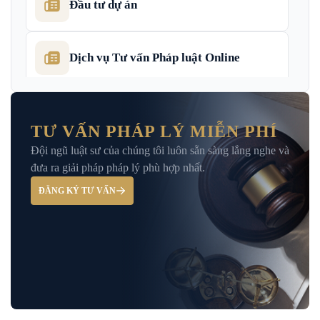
Đầu tư dự án
Dịch vụ Tư vấn Pháp luật Online
Dịch Vụ Tư Vấn Thu Hồi Nợ Doanh
Nghiệp
TƯ VẤN PHÁP LÝ MIỄN PHÍ
Đội ngũ luật sư của chúng tôi luôn sẵn sàng lắng nghe và
Giải Đáp – Tư Vấn Pháp Luật Hình Sự
đưa ra giải pháp pháp lý phù hợp nhất.
ĐĂNG KÝ TƯ VẤN
Hỏi đáp và tư vấn pháp luật
Luật Bảo Hiểm Xã Hội