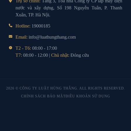
Trụ sở chính:
Tầng 3, Tòa nhà Công ty CP lắp máy điện
nước và xây dựng, Số 198 Nguyễn Tuân, P. Thanh
Xuân, TP. Hà Nội.
Hotline:
19000185
Email:
info@luathungthang.com
T2 - T6:
08:00 - 17:00
T7:
08:00 - 12:00 |
Chủ nhật:
Đóng cửa
2026 © CÔNG TY LUẬT HÙNG THẮNG. ALL RIGHTS RESERVED.
CHÍNH SÁCH BẢO MẬT
ĐIỀU KHOẢN SỬ DỤNG