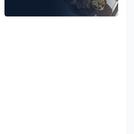
Luật Giao Thông
Luật Hành Chính
Luật Hôn Nhân Gia Đình
Luật Lao Động
Luật Thuế
Tư vấn luật doanh nghiệp