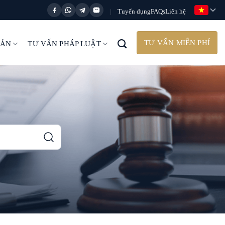
Tuyển dụng
FAQs
Liên hệ
|
TƯ VẤN MIỄN PHÍ
BẢN
TƯ VẤN PHÁP LUẬT