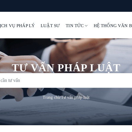
ỊCH VỤ PHÁP LÝ
LUẬT SƯ
TIN TỨC
HỆ THỐNG VĂN 
TƯ VẤN PHÁP LUẬT
Trang chủ
/
Tư vấn pháp luật