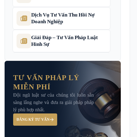
Dịch Vụ Tư Vấn Thu Hồi Nợ
Doanh Nghiệp
Giải Đáp – Tư Vấn Pháp Luật
Hình Sự
Hỏi đáp và tư vấn pháp luật
TƯ VẤN PHÁP LÝ
MIỄN PHÍ
Luật Bảo Hiểm Xã Hội
Đội ngũ luật sư của chúng tôi luôn sẵn
sàng lắng nghe và đưa ra giải pháp pháp
Luật Dân Sự
lý phù hợp nhất.
ĐĂNG KÝ TƯ VẤN
Luật đất đai