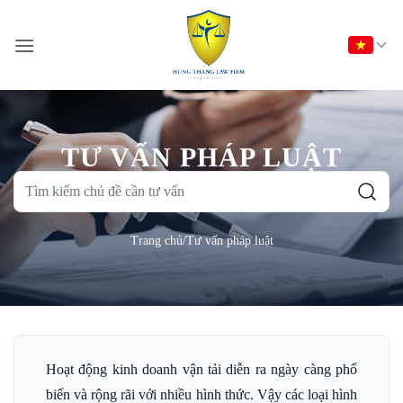
Bỏ
qua
nội
dung
TƯ VẤN PHÁP LUẬT
Tìm
kiếm
chủ
Trang chủ
/
Tư vấn pháp luật
đề
cần
tư
vấn
Hoạt động kinh doanh vận tải diễn ra ngày càng phổ
biến và rộng rãi với nhiều hình thức. Vậy các loại hình