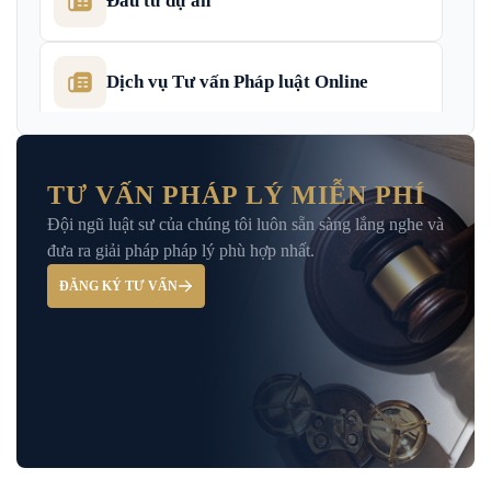
Đầu tư dự án
Dịch vụ Tư vấn Pháp luật Online
Dịch Vụ Tư Vấn Thu Hồi Nợ Doanh
Nghiệp
TƯ VẤN PHÁP LÝ MIỄN PHÍ
Đội ngũ luật sư của chúng tôi luôn sẵn sàng lắng nghe và
Giải Đáp – Tư Vấn Pháp Luật Hình Sự
đưa ra giải pháp pháp lý phù hợp nhất.
ĐĂNG KÝ TƯ VẤN
Hỏi đáp và tư vấn pháp luật
Luật Bảo Hiểm Xã Hội
Luật Dân Sự