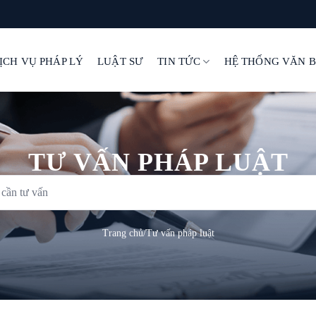
ỊCH VỤ PHÁP LÝ
LUẬT SƯ
TIN TỨC
HỆ THỐNG VĂN 
TƯ VẤN PHÁP LUẬT
Trang chủ
/
Tư vấn pháp luật