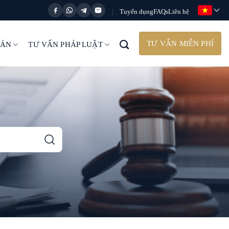
Tuyển dụng
FAQs
Liên hệ
|
TƯ VẤN MIỄN PHÍ
BẢN
TƯ VẤN PHÁP LUẬT