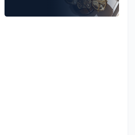
Luật Giao Thông
Luật Hành Chính
Luật Hôn Nhân Gia Đình
Luật Lao Động
Luật Thuế
Tư vấn luật doanh nghiệp