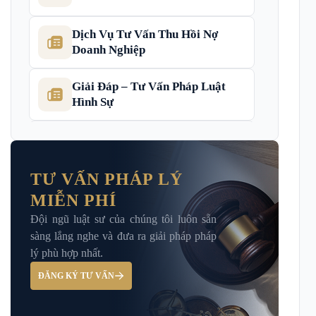
Dịch Vụ Tư Vấn Thu Hồi Nợ
Doanh Nghiệp
Giải Đáp – Tư Vấn Pháp Luật
Hình Sự
Hỏi đáp và tư vấn pháp luật
TƯ VẤN PHÁP LÝ
MIỄN PHÍ
Luật Bảo Hiểm Xã Hội
Đội ngũ luật sư của chúng tôi luôn sẵn
sàng lắng nghe và đưa ra giải pháp pháp
Luật Dân Sự
lý phù hợp nhất.
ĐĂNG KÝ TƯ VẤN
Luật đất đai