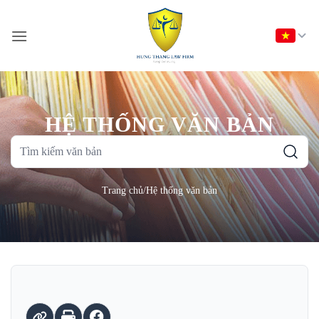
Bỏ
qua
nội
dung
HỆ THỐNG VĂN BẢN
Tìm
kiếm
văn
Trang chủ
/
Hệ thống văn bản
bản