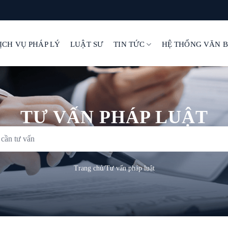
ỊCH VỤ PHÁP LÝ
LUẬT SƯ
TIN TỨC
HỆ THỐNG VĂN 
TƯ VẤN PHÁP LUẬT
Trang chủ
/
Tư vấn pháp luật