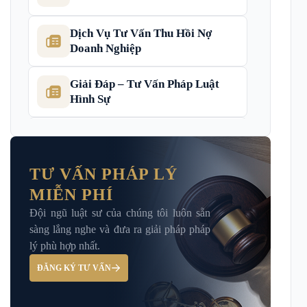
Dịch Vụ Tư Vấn Thu Hồi Nợ
Doanh Nghiệp
Giải Đáp – Tư Vấn Pháp Luật
Hình Sự
Hỏi đáp và tư vấn pháp luật
TƯ VẤN PHÁP LÝ
MIỄN PHÍ
Luật Bảo Hiểm Xã Hội
Đội ngũ luật sư của chúng tôi luôn sẵn
sàng lắng nghe và đưa ra giải pháp pháp
Luật Dân Sự
lý phù hợp nhất.
ĐĂNG KÝ TƯ VẤN
Luật đất đai