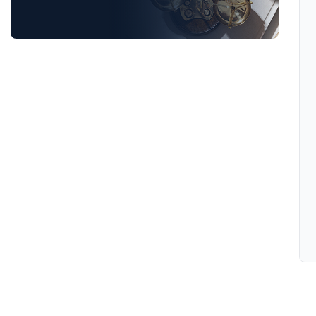
Luật Giao Thông
Luật Hành Chính
Luật Hôn Nhân Gia Đình
Luật Lao Động
Luật Thuế
Tư vấn luật doanh nghiệp