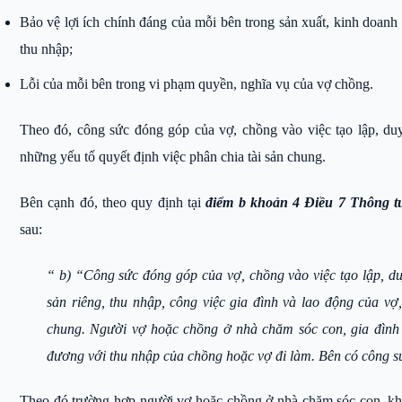
Bảo vệ lợi ích chính đáng của mỗi bên trong sản xuất, kinh doanh 
thu nhập;
Lỗi của mỗi bên trong vi phạm quyền, nghĩa vụ của vợ chồng.
Theo đó, công sức đóng góp của vợ, chồng vào việc tạo lập, duy 
những yếu tố quyết định việc phân chia tài sản chung.
Bên cạnh đó, theo quy định tại
điểm b khoản 4 Điều 7 Thông 
sau:
“ b) “Công sức đóng góp của vợ, chồng vào việc tạo lập, duy 
sản riêng, thu nhập, công việc gia đình và lao động của vợ, 
chung. Người vợ hoặc chồng ở nhà chăm sóc con, gia đình 
đương với thu nhập của chồng hoặc vợ đi làm. Bên có công s
Theo đó trường hợp người vợ hoặc chồng ở nhà chăm sóc con, kh