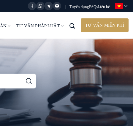
Tuyển dụng
FAQs
Liên hệ
|
TƯ VẤN MIỄN PHÍ
BẢN
TƯ VẤN PHÁP LUẬT