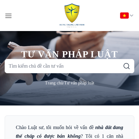
Bỏ
qua
nội
dung
TƯ VẤN PHÁP LUẬT
Tìm
kiếm
chủ
Trang chủ
/
Tư vấn pháp luật
đề
cần
tư
vấn
Chào Luật sư, tôi muốn hỏi về vấn đề
nhà đất đang
thế chấp có được bán không
? Tôi có 1 căn nhà