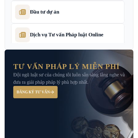
Đầu tư dự án
Dịch vụ Tư vấn Pháp luật Online
Dịch Vụ Tư Vấn Thu Hồi Nợ Doanh
Nghiệp
TƯ VẤN PHÁP LÝ MIỄN PHÍ
Đội ngũ luật sư của chúng tôi luôn sẵn sàng lắng nghe và
Giải Đáp – Tư Vấn Pháp Luật Hình Sự
đưa ra giải pháp pháp lý phù hợp nhất.
ĐĂNG KÝ TƯ VẤN
Hỏi đáp và tư vấn pháp luật
Luật Bảo Hiểm Xã Hội