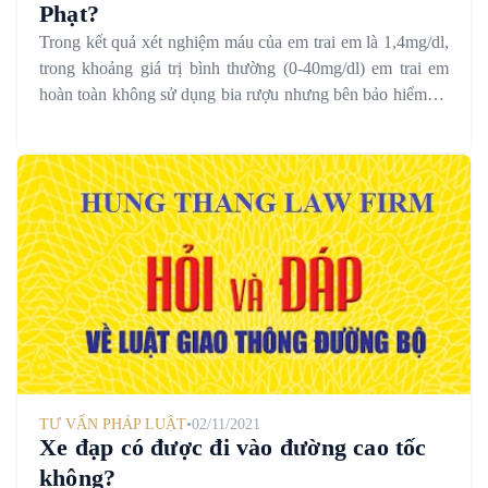
Phạt?
Trong kết quả xét nghiệm máu của em trai em là 1,4mg/dl,
trong khoảng giá trị bình thường (0-40mg/dl) em trai em
hoàn toàn không sử dụng bia rượu nhưng bên bảo hiểm họ
bảo chỉ số nồng độ cồn đó vượt quá chỉ số nồng độ cồn
cho phép khi tham gia giao thông em muốn nhờ Quý công
ty giải trình giúp em về nồng độ cồn trong kết quả xét
nghiệm máu của em trai em
TƯ VẤN PHÁP LUẬT
•
02/11/2021
Xe đạp có được đi vào đường cao tốc
không?