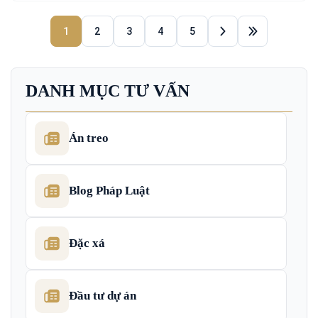
1
2
3
4
5
DANH MỤC TƯ VẤN
Án treo
Blog Pháp Luật
Đặc xá
Đầu tư dự án