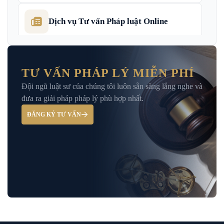
Dịch vụ Tư vấn Pháp luật Online
Dịch Vụ Tư Vấn Thu Hồi Nợ Doanh
Nghiệp
TƯ VẤN PHÁP LÝ MIỄN PHÍ
Đội ngũ luật sư của chúng tôi luôn sẵn sàng lắng nghe và
Giải Đáp – Tư Vấn Pháp Luật Hình Sự
đưa ra giải pháp pháp lý phù hợp nhất.
ĐĂNG KÝ TƯ VẤN
Hỏi đáp và tư vấn pháp luật
Luật Bảo Hiểm Xã Hội
Luật Dân Sự