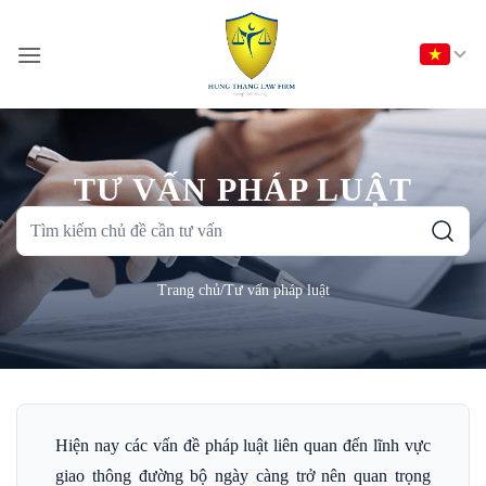
Bỏ
qua
nội
dung
TƯ VẤN PHÁP LUẬT
Tìm
kiếm
chủ
Trang chủ
/
Tư vấn pháp luật
đề
cần
tư
vấn
Hiện nay các vấn đề pháp luật liên quan đến lĩnh vực
giao thông đường bộ ngày càng trở nên quan trọng