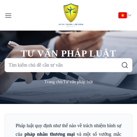
Bỏ
qua
nội
dung
TƯ VẤN PHÁP LUẬT
Tìm
kiếm
chủ
Trang chủ
/
Tư vấn pháp luật
đề
cần
tư
vấn
Pháp luật quy định như thế nào về trách nhiệm hình sự
của
pháp nhân thương mại
và một số vướng mắc