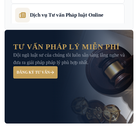
Dịch vụ Tư vấn Pháp luật Online
Dịch Vụ Tư Vấn Thu Hồi Nợ Doanh
Nghiệp
TƯ VẤN PHÁP LÝ MIỄN PHÍ
Đội ngũ luật sư của chúng tôi luôn sẵn sàng lắng nghe và
Giải Đáp – Tư Vấn Pháp Luật Hình Sự
đưa ra giải pháp pháp lý phù hợp nhất.
ĐĂNG KÝ TƯ VẤN
Hỏi đáp và tư vấn pháp luật
Luật Bảo Hiểm Xã Hội
Luật Dân Sự