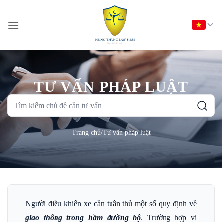
Bỏ
qua
nội
dung
TƯ VẤN PHÁP LUẬT
Tìm
kiếm
chủ
Trang chủ
/
Tư vấn pháp luật
đề
cần
tư
vấn
Người điều khiển xe cần tuân thủ một số quy định về
giao thông trong hầm đường bộ
. Trường hợp vi