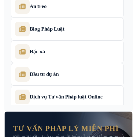
Án treo
Blog Pháp Luật
Đặc xá
Đầu tư dự án
Dịch vụ Tư vấn Pháp luật Online
Dịch Vụ Tư Vấn Thu Hồi Nợ Doanh
Nghiệp
TƯ VẤN PHÁP LÝ MIỄN PHÍ
Đội ngũ luật sư của chúng tôi luôn sẵn sàng lắng nghe và