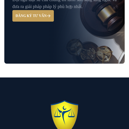
Giải Đáp – Tư Vấn Pháp Luật Hình Sự
đưa ra giải pháp pháp lý phù hợp nhất.
ĐĂNG KÝ TƯ VẤN
Hỏi đáp và tư vấn pháp luật
Luật Bảo Hiểm Xã Hội
Luật Dân Sự
Luật đất đai
Luật Giao Thông