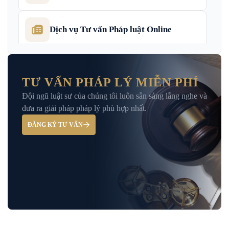
Dịch vụ Tư vấn Pháp luật Online
Dịch Vụ Tư Vấn Thu Hồi Nợ Doanh
Nghiệp
TƯ VẤN PHÁP LÝ MIỄN PHÍ
Đội ngũ luật sư của chúng tôi luôn sẵn sàng lắng nghe và
Giải Đáp – Tư Vấn Pháp Luật Hình Sự
đưa ra giải pháp pháp lý phù hợp nhất.
ĐĂNG KÝ TƯ VẤN
Hỏi đáp và tư vấn pháp luật
Luật Bảo Hiểm Xã Hội
Luật Dân Sự