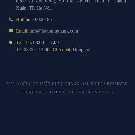
nước và xây dựng, Số 198 Nguyễn Tuân, P. Thanh
Xuân, TP. Hà Nội.
Hotline:
19000185
Email:
info@luathungthang.com
T2 - T6:
08:00 - 17:00
T7:
08:00 - 12:00 |
Chủ nhật:
Đóng cửa
2026 © CÔNG TY LUẬT HÙNG THẮNG. ALL RIGHTS RESERVED.
CHÍNH SÁCH BẢO MẬT
ĐIỀU KHOẢN SỬ DỤNG