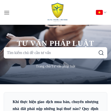
Bỏ
qua
nội
dung
TƯ VẤN PHÁP LUẬT
Tìm
kiếm
chủ
Trang chủ
/
Tư vấn pháp luật
đề
cần
tư
vấn
Khi thực hiện giao dịch mua bán, chuyển nhượng
nhà đất phải nộp những loại thuế nào? Quy định