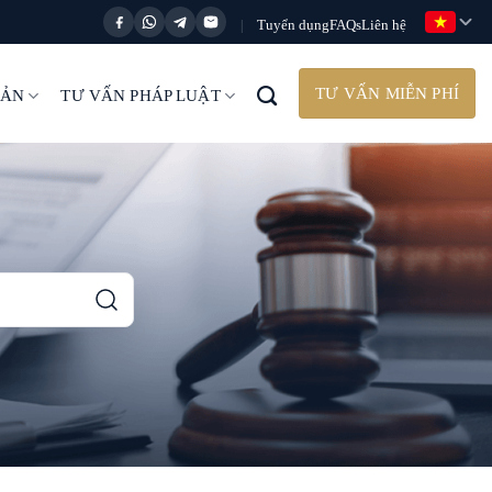
Tuyển dụng
FAQs
Liên hệ
|
TƯ VẤN MIỄN PHÍ
BẢN
TƯ VẤN PHÁP LUẬT