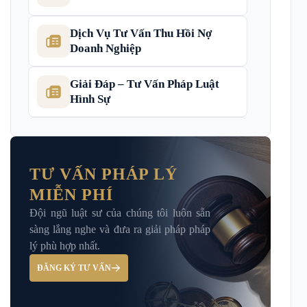
Dịch Vụ Tư Vấn Thu Hồi Nợ
Doanh Nghiệp
Giải Đáp – Tư Vấn Pháp Luật
Hình Sự
Hỏi đáp và tư vấn pháp luật
TƯ VẤN PHÁP LÝ
MIỄN PHÍ
Luật Bảo Hiểm Xã Hội
Đội ngũ luật sư của chúng tôi luôn sẵn
sàng lắng nghe và đưa ra giải pháp pháp
Luật Dân Sự
lý phù hợp nhất.
ĐĂNG KÝ TƯ VẤN
Luật đất đai