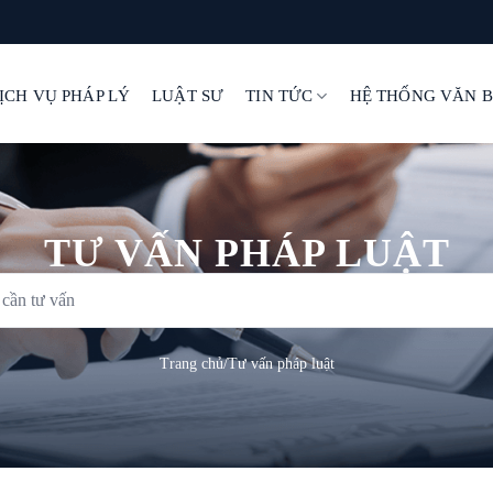
ỊCH VỤ PHÁP LÝ
LUẬT SƯ
TIN TỨC
HỆ THỐNG VĂN 
TƯ VẤN PHÁP LUẬT
Trang chủ
/
Tư vấn pháp luật