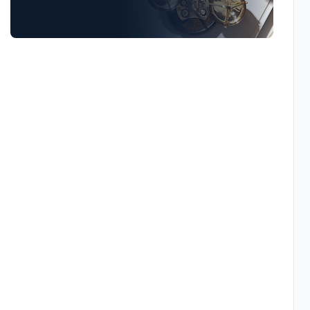
Luật Giao Thông
Luật Hành Chính
Luật Hôn Nhân Gia Đình
Luật Lao Động
Luật Thuế
Tư vấn luật doanh nghiệp