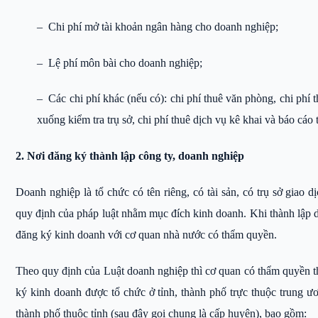
– Chi phí mở tài khoản ngân hàng cho doanh nghiệp;
– Lệ phí môn bài cho doanh nghiệp;
– Các chi phí khác (nếu có): chi phí thuê văn phòng, chi phí t
xuống kiểm tra trụ sở, chi phí thuê dịch vụ kê khai và báo cáo
2. Nơi đăng ký thành lập công ty, doanh nghiệp
Doanh nghiệp là tổ chức có tên riêng, có tài sản, có trụ sở giao
quy định của pháp luật nhằm mục đích kinh doanh. Khi thành lập d
đăng ký kinh doanh với cơ quan nhà nước có thẩm quyền.
Theo quy định của Luật doanh nghiệp thì cơ quan có thẩm quyền 
ký kinh doanh được tổ chức ở tỉnh, thành phố trực thuộc trung ươ
thành phố thuộc tỉnh (sau đây gọi chung là cấp huyện), bao gồm: