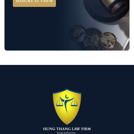
ĐĂNG KÝ TƯ VẤN
Hỏi đáp và tư vấn pháp luật
Luật Bảo Hiểm Xã Hội
Luật Dân Sự
Luật đất đai
Luật Giao Thông
Luật Hành Chính