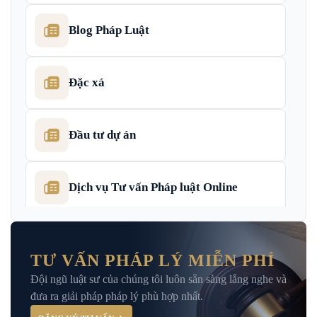
Blog Pháp Luật
Đặc xá
Đầu tư dự án
Dịch vụ Tư vấn Pháp luật Online
Dịch Vụ Tư Vấn Thu Hồi Nợ Doanh
Nghiệp
TƯ VẤN PHÁP LÝ MIỄN PHÍ
Đội ngũ luật sư của chúng tôi luôn sẵn sàng lắng nghe và
Giải Đáp – Tư Vấn Pháp Luật Hình Sự
đưa ra giải pháp pháp lý phù hợp nhất.