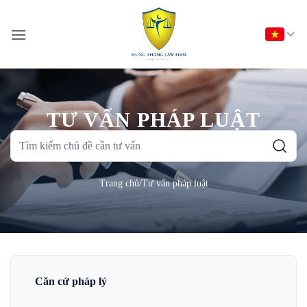
Bỏ
qua
nội
dung
TƯ VẤN PHÁP LUẬT
Tìm
kiếm
chủ
Trang chủ
/
Tư vấn pháp luật
đề
cần
tư
vấn
Căn cứ pháp lý