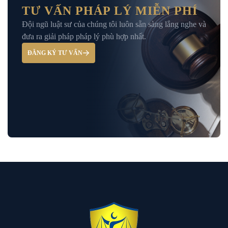
Nghiệp
TƯ VẤN PHÁP LÝ MIỄN PHÍ
Đội ngũ luật sư của chúng tôi luôn sẵn sàng lắng nghe và
Giải Đáp – Tư Vấn Pháp Luật Hình Sự
đưa ra giải pháp pháp lý phù hợp nhất.
ĐĂNG KÝ TƯ VẤN
Hỏi đáp và tư vấn pháp luật
Luật Bảo Hiểm Xã Hội
Luật Dân Sự
Luật đất đai
Luật Giao Thông