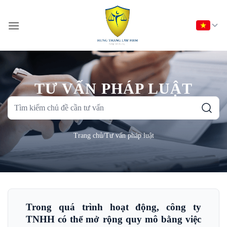
Bỏ
qua
nội
dung
TƯ VẤN PHÁP LUẬT
Tìm
kiếm
chủ
Trang chủ
/
Tư vấn pháp luật
đề
cần
tư
vấn
Trong quá trình hoạt động, công ty
TNHH có thể mở rộng quy mô bằng việc