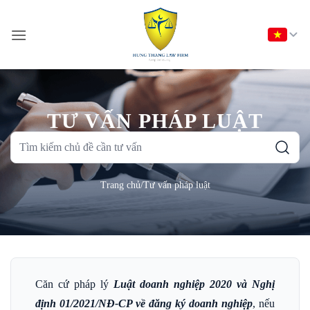
Bỏ
qua
nội
dung
TƯ VẤN PHÁP LUẬT
Tìm
kiếm
chủ
Trang chủ
/
Tư vấn pháp luật
đề
cần
tư
vấn
Căn cứ pháp lý
Luật doanh nghiệp 2020 và Nghị
định 01/2021/NĐ-CP về đăng ký doanh nghiệp
, nếu