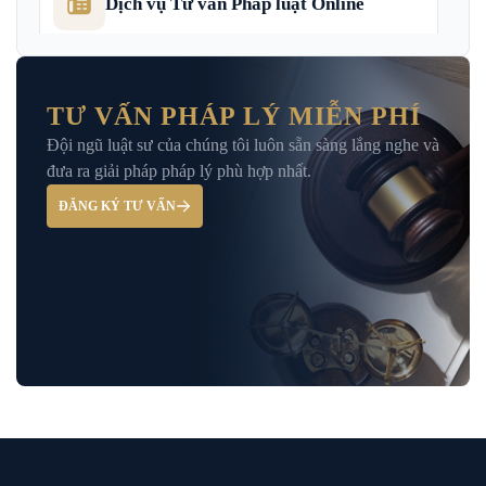
Dịch vụ Tư vấn Pháp luật Online
Dịch Vụ Tư Vấn Thu Hồi Nợ Doanh
Nghiệp
TƯ VẤN PHÁP LÝ MIỄN PHÍ
Đội ngũ luật sư của chúng tôi luôn sẵn sàng lắng nghe và
Giải Đáp – Tư Vấn Pháp Luật Hình Sự
đưa ra giải pháp pháp lý phù hợp nhất.
ĐĂNG KÝ TƯ VẤN
Hỏi đáp và tư vấn pháp luật
Luật Bảo Hiểm Xã Hội
Luật Dân Sự
Luật đất đai