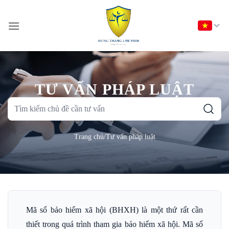
Bỏ
qua
nội
dung
TƯ VẤN PHÁP LUẬT
Tìm
kiếm
chủ
Trang chủ
/
Tư vấn pháp luật
đề
cần
tư
vấn
Mã số bảo hiểm xã hội (BHXH) là một thứ rất cần
thiết trong quá trình tham gia bảo hiểm xã hội. Mã số