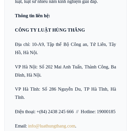
luật, luật sư nhiều năm kinh nghiệm giải đáp.
Thông tin liên hệ:
CÔNG TY LUẬT HÙNG THẮNG
Địa chỉ: 10-A9, Tập thể Bộ Công an, Tứ Liên, Tây
Hồ, Hà Nội.
VP Hà Nội: Số 202 Mai Anh Tuấn, Thành Công, Ba
Đình, Hà Nội.
VP Hà Tĩnh: Số 286 Nguyễn Du, TP Hà Tĩnh, Hà
Tĩnh.
Điện thoại: +(84) 2438 245 666 // Hotline: 19000185
Email:
info@luathungthang.com
.