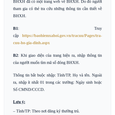
BHXH đã có một trang web về BHXH. Do đó người
tham gia có thẻ tra cứu những thông tin cần thiết về
BHXH.
B1
:
Truy
cập
https://baohiemxahoi.gov.vn/tracuu/Pages/tra-
cuu-ho-gia-dinh.aspx
B2
:
Khi giao diện của trang hiện ra, nhập thông tin
của người muốn tìm mã số đóng BHXH.
Thông tin bắt buộc nhập: Tỉnh/TP, Họ và tên. Ngoài
ra, nhập ít nhất 01 trong các trường: Ngày sinh hoặc
Số CMND/CCCD.
Lưu ý:
– Tỉnh/TP: Theo nơi đăng ký thường trú.