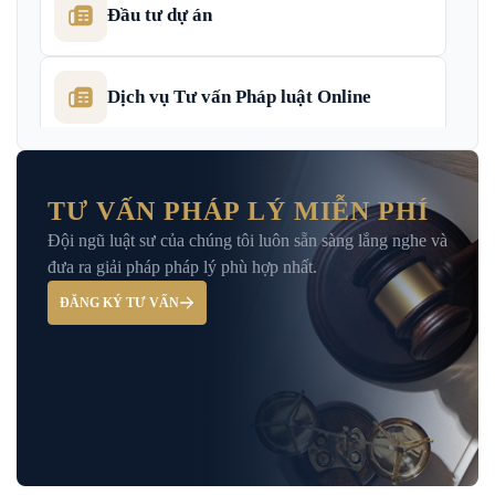
Đầu tư dự án
Dịch vụ Tư vấn Pháp luật Online
Dịch Vụ Tư Vấn Thu Hồi Nợ Doanh
Nghiệp
TƯ VẤN PHÁP LÝ MIỄN PHÍ
Đội ngũ luật sư của chúng tôi luôn sẵn sàng lắng nghe và
Giải Đáp – Tư Vấn Pháp Luật Hình Sự
đưa ra giải pháp pháp lý phù hợp nhất.
ĐĂNG KÝ TƯ VẤN
Hỏi đáp và tư vấn pháp luật
Luật Bảo Hiểm Xã Hội