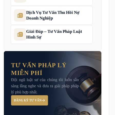
Dịch Vụ Tư Vấn Thu Hồi Nợ
Doanh Nghiệp
Giải Đáp – Tư Vấn Pháp Luật
Hình Sự
Hỏi đáp và tư vấn pháp luật
TƯ VẤN PHÁP LÝ
MIỄN PHÍ
Luật Bảo Hiểm Xã Hội
Đội ngũ luật sư của chúng tôi luôn sẵn
sàng lắng nghe và đưa ra giải pháp pháp
Luật Dân Sự
lý phù hợp nhất.
ĐĂNG KÝ TƯ VẤN
Luật đất đai