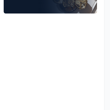
Luật Giao Thông
Luật Hành Chính
Luật Hôn Nhân Gia Đình
Luật Lao Động
Luật Thuế
Tư vấn luật doanh nghiệp