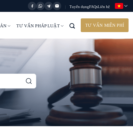
Tuyển dụng
FAQs
Liên hệ
|
TƯ VẤN MIỄN PHÍ
BẢN
TƯ VẤN PHÁP LUẬT