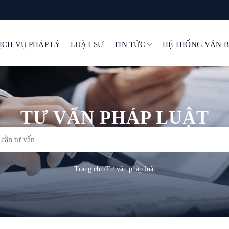
ỊCH VỤ PHÁP LÝ
LUẬT SƯ
TIN TỨC
HỆ THỐNG VĂN 
TƯ VẤN PHÁP LUẬT
Trang chủ
/
Tư vấn pháp luật