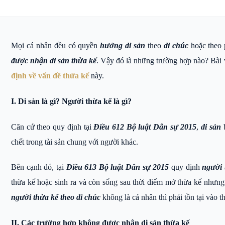
Mọi cá nhân đều có quyền
hưởng di sản
theo
di chúc
hoặc theo 
được nhận di sản thừa kế
. Vậy đó là những trường hợp nào? Bài v
định về vấn đề thừa kế
này.
I. Di sản là gì? Người thừa kế là gì?
Căn cứ theo quy định tại
Điều 612 Bộ luật Dân sự 2015
,
di sản
b
chết trong tài sản chung với người khác.
Bên cạnh đó, tại
Điều 613 Bộ luật Dân sự 2015
quy định
người 
thừa kế hoặc sinh ra và còn sống sau thời điểm mở thừa kế nhưng 
người thừa kế theo di chúc
không là cá nhân thì phải tồn tại vào t
II. Các trường hợp không được nhận di sản thừa kế