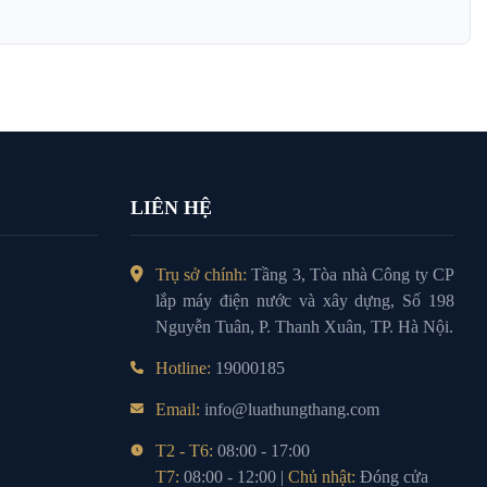
LIÊN HỆ
Trụ sở chính:
Tầng 3, Tòa nhà Công ty CP
lắp máy điện nước và xây dựng, Số 198
Nguyễn Tuân, P. Thanh Xuân, TP. Hà Nội.
Hotline:
19000185
Email:
info@luathungthang.com
T2 - T6:
08:00 - 17:00
T7:
08:00 - 12:00 |
Chủ nhật:
Đóng cửa