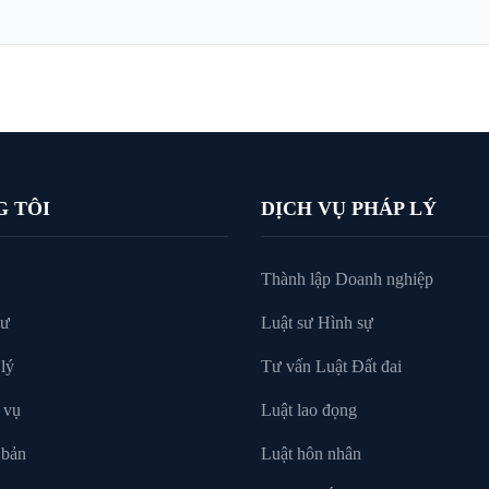
G TÔI
DỊCH VỤ PHÁP LÝ
Thành lập Doanh nghiệp
sư
Luật sư Hình sự
lý
Tư vấn Luật Đất đai
 vụ
Luật lao đọng
 bản
Luật hôn nhân