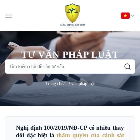
Bỏ
qua
nội
dung
TƯ VẤN PHÁP LUẬT
Tìm
kiếm
chủ
Trang chủ
/
Tư vấn pháp luật
đề
cần
tư
vấn
Nghị định 100/2019/NĐ-CP có nhiều thay
đổi đặc biệt là
thẩm quyền của cảnh sát