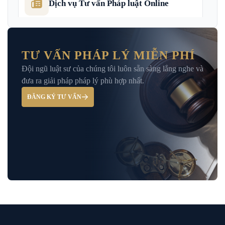
Dịch vụ Tư vấn Pháp luật Online
Dịch Vụ Tư Vấn Thu Hồi Nợ Doanh
Nghiệp
TƯ VẤN PHÁP LÝ MIỄN PHÍ
Đội ngũ luật sư của chúng tôi luôn sẵn sàng lắng nghe và
Giải Đáp – Tư Vấn Pháp Luật Hình Sự
đưa ra giải pháp pháp lý phù hợp nhất.
ĐĂNG KÝ TƯ VẤN
Hỏi đáp và tư vấn pháp luật
Luật Bảo Hiểm Xã Hội
Luật Dân Sự