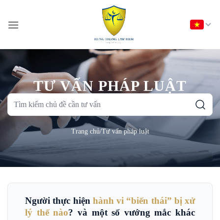
Bỏ
qua
nội
dung
TƯ VẤN PHÁP LUẬT
Tìm
kiếm
chủ
Trang chủ
/
Tư vấn pháp luật
đề
cần
tư
vấn
Người thực hiện
hành vi “biến thái” bị xử
lý thế nào
? và một số vướng mắc khác