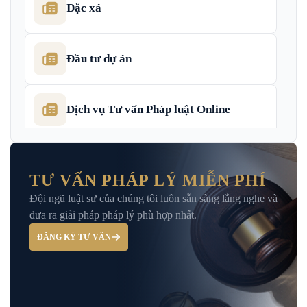
Đặc xá
Đầu tư dự án
Dịch vụ Tư vấn Pháp luật Online
Dịch Vụ Tư Vấn Thu Hồi Nợ Doanh
Nghiệp
TƯ VẤN PHÁP LÝ MIỄN PHÍ
Đội ngũ luật sư của chúng tôi luôn sẵn sàng lắng nghe và
Giải Đáp – Tư Vấn Pháp Luật Hình Sự
đưa ra giải pháp pháp lý phù hợp nhất.
ĐĂNG KÝ TƯ VẤN
Hỏi đáp và tư vấn pháp luật