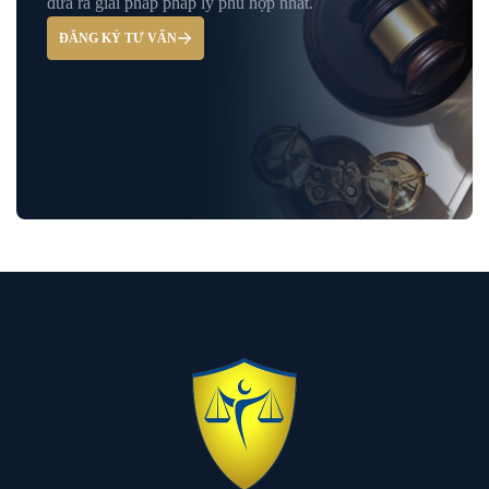
đưa ra giải pháp pháp lý phù hợp nhất.
ĐĂNG KÝ TƯ VẤN
Hỏi đáp và tư vấn pháp luật
Luật Bảo Hiểm Xã Hội
Luật Dân Sự
Luật đất đai
Luật Giao Thông
Luật Hành Chính