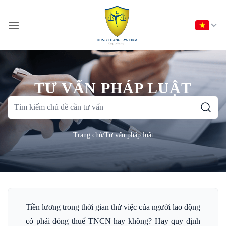
Bỏ
qua
nội
dung
TƯ VẤN PHÁP LUẬT
Tìm
kiếm
chủ
Trang chủ
/
Tư vấn pháp luật
đề
cần
tư
vấn
Tiền lương trong thời gian thử việc của người lao động
có phải đóng thuế TNCN hay không? Hay quy định