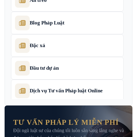
Án treo
Blog Pháp Luật
Đặc xá
Đầu tư dự án
Dịch vụ Tư vấn Pháp luật Online
Dịch Vụ Tư Vấn Thu Hồi Nợ Doanh
Nghiệp
TƯ VẤN PHÁP LÝ MIỄN PHÍ
Đội ngũ luật sư của chúng tôi luôn sẵn sàng lắng nghe và
Giải Đáp – Tư Vấn Pháp Luật Hình Sự