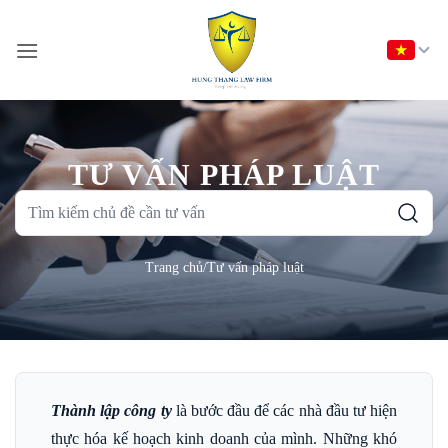
Bỏ
qua
nội
dung
TƯ VẤN PHÁP LUẬT
Tìm
kiếm
chủ
Trang chủ
/
Tư vấn pháp luật
đề
cần
tư
vấn
Thành lập công ty
là bước đầu để các nhà đầu tư hiện
thực hóa kế hoạch kinh doanh của mình. Những khó