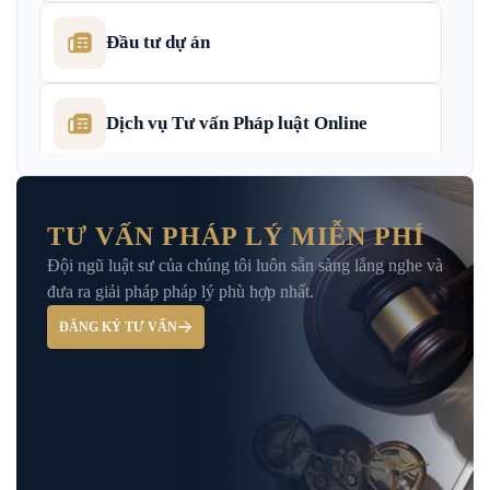
Đầu tư dự án
Dịch vụ Tư vấn Pháp luật Online
Dịch Vụ Tư Vấn Thu Hồi Nợ Doanh
Nghiệp
TƯ VẤN PHÁP LÝ MIỄN PHÍ
Đội ngũ luật sư của chúng tôi luôn sẵn sàng lắng nghe và
Giải Đáp – Tư Vấn Pháp Luật Hình Sự
đưa ra giải pháp pháp lý phù hợp nhất.
ĐĂNG KÝ TƯ VẤN
Hỏi đáp và tư vấn pháp luật
Luật Bảo Hiểm Xã Hội