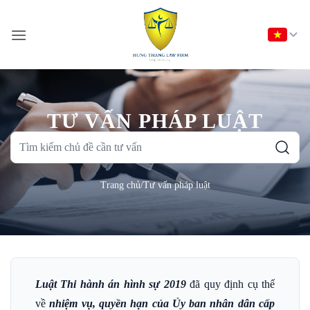
Bỏ
qua
nội
dung
TƯ VẤN PHÁP LUẬT
Tìm
kiếm
chủ
Trang chủ
/
Tư vấn pháp luật
đề
cần
tư
vấn
Luật Thi hành án hình sự 2019
đã quy định cụ thể
về
nhiệm vụ, quyền hạn của Ủy ban nhân dân cấp