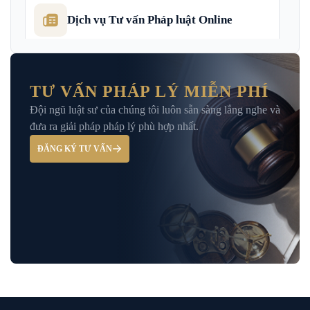
Dịch vụ Tư vấn Pháp luật Online
Dịch Vụ Tư Vấn Thu Hồi Nợ Doanh
Nghiệp
TƯ VẤN PHÁP LÝ MIỄN PHÍ
Đội ngũ luật sư của chúng tôi luôn sẵn sàng lắng nghe và
Giải Đáp – Tư Vấn Pháp Luật Hình Sự
đưa ra giải pháp pháp lý phù hợp nhất.
ĐĂNG KÝ TƯ VẤN
Hỏi đáp và tư vấn pháp luật
Luật Bảo Hiểm Xã Hội
Luật Dân Sự