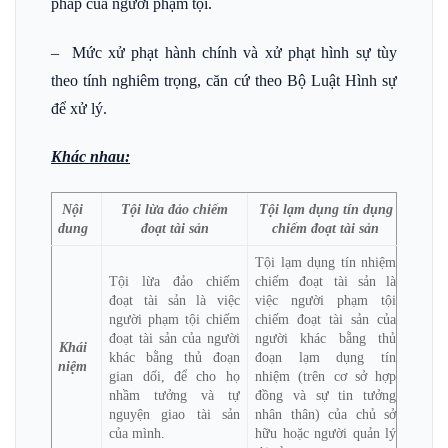
pháp của người phạm tội.
– Mức xử phạt hành chính và xử phạt hình sự tùy
theo tính nghiêm trọng, căn cứ theo Bộ Luật Hình sự
để xử lý.
Khác nhau:
Nội
Tội lừa đảo chiếm
Tội lạm dụng tín dụng
dung
đoạt tài sản
chiếm đoạt tài sản
Tội lạm dụng tín nhiệm
Tội lừa đảo chiếm
chiếm đoạt tài sản là
đoạt tài sản là việc
việc người phạm tội
người phạm tội chiếm
chiếm đoạt tài sản của
đoạt tài sản của người
người khác bằng thủ
Khái
khác bằng thủ đoạn
đoạn lạm dụng tín
niệm
gian dối, để cho họ
nhiệm (trên cơ sở hợp
nhầm tưởng và tự
đồng và sự tin tưởng
nguyện giao tài sản
nhân thân) của chủ sở
của mình.
hữu hoặc người quản lý