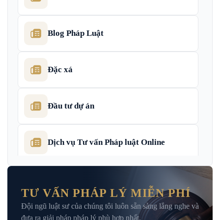
Blog Pháp Luật
Đặc xá
Đầu tư dự án
Dịch vụ Tư vấn Pháp luật Online
Dịch Vụ Tư Vấn Thu Hồi Nợ Doanh
Nghiệp
TƯ VẤN PHÁP LÝ MIỄN PHÍ
Đội ngũ luật sư của chúng tôi luôn sẵn sàng lắng nghe và
Giải Đáp – Tư Vấn Pháp Luật Hình Sự
đưa ra giải pháp pháp lý phù hợp nhất.