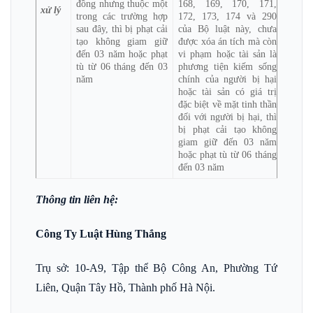
đồng nhưng thuộc một
168, 169, 170, 171,
xử lý
trong các trường hợp
172, 173, 174 và 290
sau đây, thì bị phạt cải
của Bộ luật này, chưa
tạo không giam giữ
được xóa án tích mà còn
đến 03 năm hoặc phạt
vi phạm hoặc tài sản là
tù từ 06 tháng đến 03
phương tiện kiếm sống
năm
chính của người bị hại
hoặc tài sản có giá trị
đặc biệt về mặt tinh thần
đối với người bị hại, thì
bị phạt cải tạo không
giam giữ đến 03 năm
hoặc phạt tù từ 06 tháng
đến 03 năm
Thông tin liên hệ:
Công Ty Luật Hùng Thắng
Trụ sở: 10-A9, Tập thể Bộ Công An, Phường Tứ
Liên, Quận Tây Hồ, Thành phố Hà Nội.