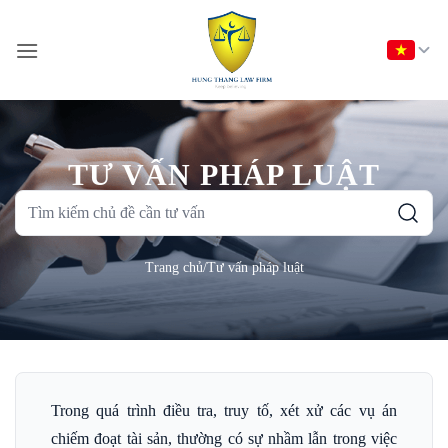
Bỏ
qua
nội
dung
TƯ VẤN PHÁP LUẬT
Tìm
kiếm
chủ
Trang chủ
/
Tư vấn pháp luật
đề
cần
tư
vấn
Trong quá trình điều tra, truy tố, xét xử các vụ án
chiếm đoạt tài sản, thường có sự nhầm lẫn trong việc