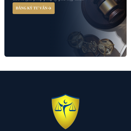
ĐĂNG KÝ TƯ VẤN
Hỏi đáp và tư vấn pháp luật
Luật Bảo Hiểm Xã Hội
Luật Dân Sự
Luật đất đai
Luật Giao Thông
Luật Hành Chính