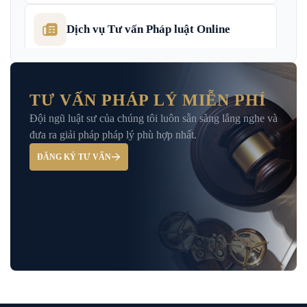
Dịch vụ Tư vấn Pháp luật Online
Dịch Vụ Tư Vấn Thu Hồi Nợ Doanh
Nghiệp
TƯ VẤN PHÁP LÝ MIỄN PHÍ
Đội ngũ luật sư của chúng tôi luôn sẵn sàng lắng nghe và
Giải Đáp – Tư Vấn Pháp Luật Hình Sự
đưa ra giải pháp pháp lý phù hợp nhất.
ĐĂNG KÝ TƯ VẤN
Hỏi đáp và tư vấn pháp luật
Luật Bảo Hiểm Xã Hội
Luật Dân Sự