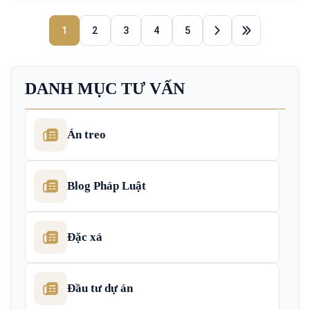
1
2
3
4
5
DANH MỤC TƯ VẤN
Án treo
Blog Pháp Luật
Đặc xá
Đầu tư dự án