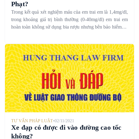
Phạt?
Trong kết quả xét nghiệm máu của em trai em là 1,4mg/dl,
trong khoảng giá trị bình thường (0-40mg/dl) em trai em
hoàn toàn không sử dụng bia rượu nhưng bên bảo hiểm họ
bảo chỉ số nồng độ cồn đó vượt quá chỉ số nồng độ cồn
cho phép khi tham gia giao thông em muốn nhờ Quý công
ty giải trình giúp em về nồng độ cồn trong kết quả xét
nghiệm máu của em trai em
TƯ VẤN PHÁP LUẬT
•
02/11/2021
Xe đạp có được đi vào đường cao tốc
không?