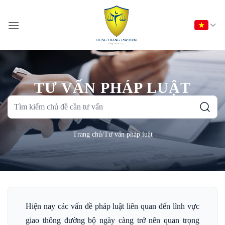
Bỏ
qua
nội
dung
TƯ VẤN PHÁP LUẬT
Tìm
kiếm
chủ
Trang chủ
/
Tư vấn pháp luật
đề
cần
tư
vấn
Hiện nay các vấn đề pháp luật liên quan đến lĩnh vực
giao thông đường bộ ngày càng trở nên quan trọng